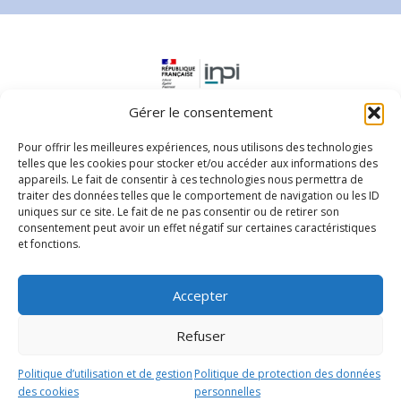
Slide group 1
Slide group 2
Slide group 3
Slide group 4
Gérer le consentement
Pour offrir les meilleures expériences, nous utilisons des technologies
telles que les cookies pour stocker et/ou accéder aux informations des
appareils. Le fait de consentir à ces technologies nous permettra de
traiter des données telles que le comportement de navigation ou les ID
uniques sur ce site. Le fait de ne pas consentir ou de retirer son
consentement peut avoir un effet négatif sur certaines caractéristiques
Parc d'activités Horizon - 5 rue des Orapus
et fonctions.
97351, Matoury
0594256240
Accepter
Nous contacter
Refuser
© 2026 Actalis.
Politique de protection des données
-
Mentions
légales
Politique d’utilisation et de gestion
Politique de protection des données
des cookies
personnelles
Site internet réalisé par
Côté Cube