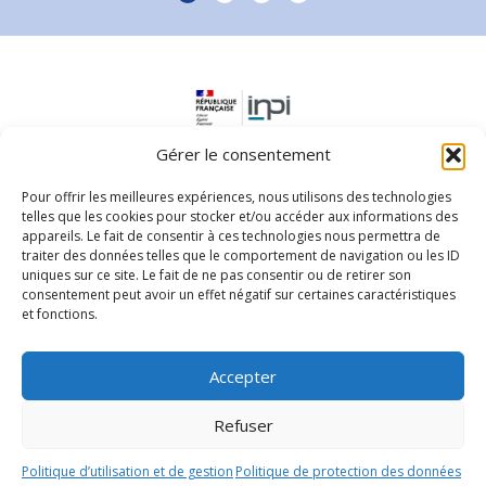
Slide group 1
Slide group 2
Slide group 3
Slide group 4
Gérer le consentement
Pour offrir les meilleures expériences, nous utilisons des technologies
telles que les cookies pour stocker et/ou accéder aux informations des
appareils. Le fait de consentir à ces technologies nous permettra de
traiter des données telles que le comportement de navigation ou les ID
uniques sur ce site. Le fait de ne pas consentir ou de retirer son
consentement peut avoir un effet négatif sur certaines caractéristiques
Parc d'activités Horizon - 5 rue des Orapus
et fonctions.
97351, Matoury
0594256240
Accepter
Nous contacter
Refuser
© 2026 Actalis.
Politique de protection des données
-
Mentions
légales
Politique d’utilisation et de gestion
Politique de protection des données