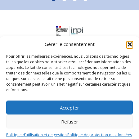
Slide group 1
Slide group 2
Slide group 3
Slide group 4
Gérer le consentement
Pour offrir les meilleures expériences, nous utilisons des technologies
telles que les cookies pour stocker et/ou accéder aux informations des
appareils. Le fait de consentir à ces technologies nous permettra de
traiter des données telles que le comportement de navigation ou les ID
uniques sur ce site. Le fait de ne pas consentir ou de retirer son
consentement peut avoir un effet négatif sur certaines caractéristiques
Parc d'activités Horizon - 5 rue des Orapus
et fonctions.
97351, Matoury
0594256240
Accepter
Nous contacter
Refuser
© 2026 Actalis.
Politique de protection des données
-
Mentions
légales
Politique d’utilisation et de gestion
Politique de protection des données