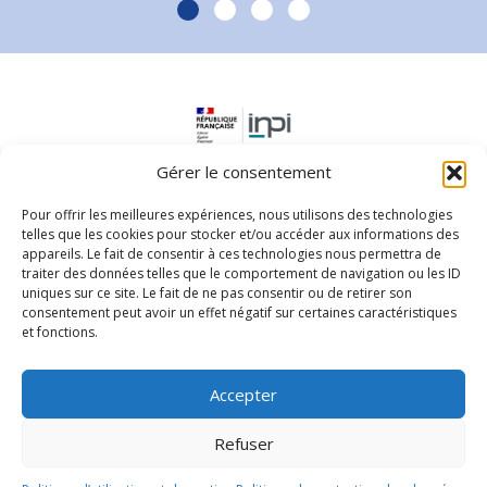
Slide group 1
Slide group 2
Slide group 3
Slide group 4
Gérer le consentement
Pour offrir les meilleures expériences, nous utilisons des technologies
telles que les cookies pour stocker et/ou accéder aux informations des
appareils. Le fait de consentir à ces technologies nous permettra de
traiter des données telles que le comportement de navigation ou les ID
uniques sur ce site. Le fait de ne pas consentir ou de retirer son
consentement peut avoir un effet négatif sur certaines caractéristiques
Parc d'activités Horizon - 5 rue des Orapus
et fonctions.
97351, Matoury
0594256240
Accepter
Nous contacter
Refuser
© 2026 Actalis.
Politique de protection des données
-
Mentions
légales