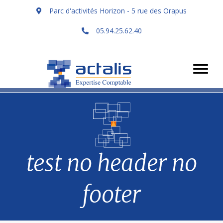
Parc d'activités Horizon - 5 rue des Orapus
05.94.25.62.40
test no header no
footer